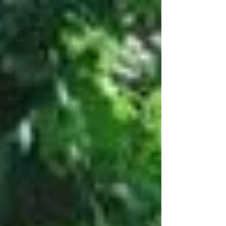
Todas las entradas
Eventos
Moda
Viajes
Wedding Planner
Decoración
Boda