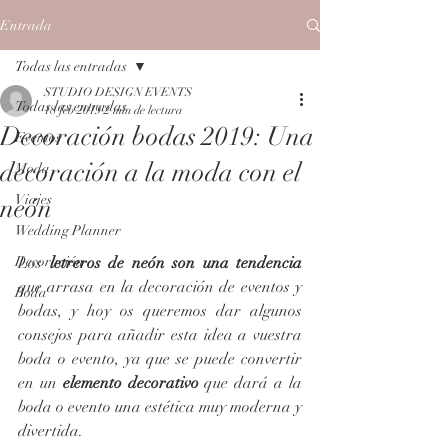
Entrada
Todas las entradas
STUDIO DESIGN EVENTS
Todas las entradas
18 feb 2019
2 min de lectura
Decoración bodas 2019: Una
Eventos
decoración a la moda con el
Moda
Viajes
neón
Wedding Planner
Decoración
Los 
letreros de neón son una tendencia
que arrasa en la decoración de eventos y 
Boda
bodas, y hoy os queremos dar algunos 
consejos para añadir esta idea a vuestra 
boda o evento, ya que se puede convertir 
en un 
elemento decorativo 
que dará a la 
boda o evento una estética muy moderna y 
divertida.