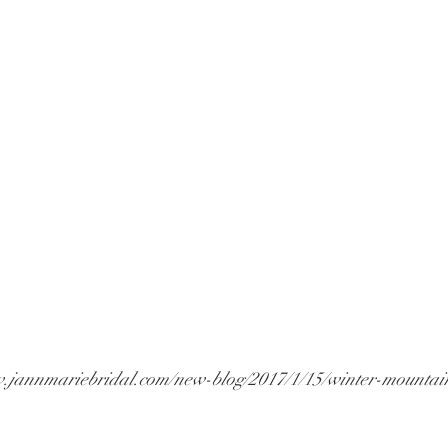
ww.jannmariebridal.com/new-blog/2017/1/15/winter-mounta