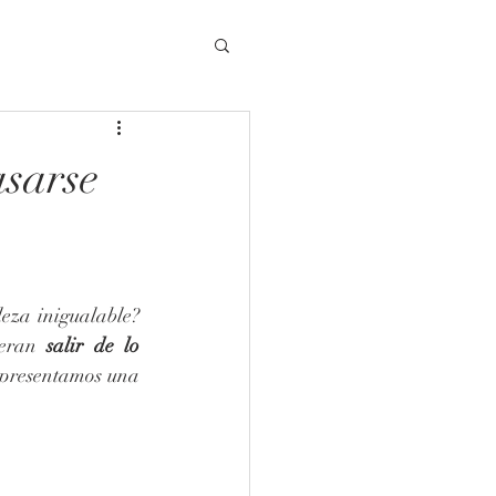
asarse
¿Os imagináis dar el ‘’sí quiero’’ envueltos de un paisaje de invierno con una belleza inigualable? 
ieran 
salir de lo 
 presentamos una 