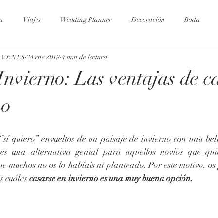
a
Viajes
Wedding Planner
Decoración
Boda
EVENTS
24 ene 2019
4 min de lectura
Invierno: Las ventajas de c
no
 es una alternativa genial para aquellos novios que qu
ue muchos no os lo habíais ni planteado. Por este motivo, os
s cuáles 
casarse en invierno es una muy buena opción.