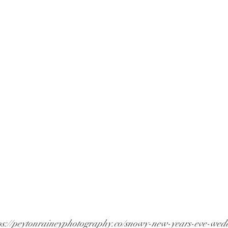
ttps://peytonraineyphotography.co/snowy-new-years-eve-wed