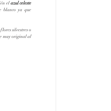
én el 
azul celeste 
e blanco ya que 
flores silvestres o 
 muy original al 