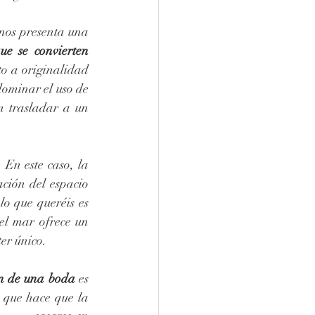
 nos presenta una 
ue se convierten 
o a originalidad 
 de este tipo de celebraciones suele predominar el uso de 
n trasladar a un 
  En este caso, la 
ción del espacio 
o que queréis es 
el mar ofrece un 
er único.
n de una boda
 es 
 que hace que la 