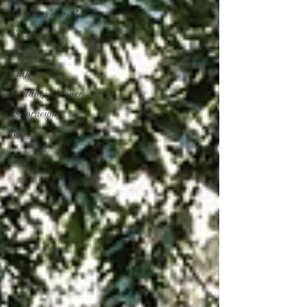
Todas las entradas
Eventos
Moda
Viajes
Wedding Planner
Decoración
Boda