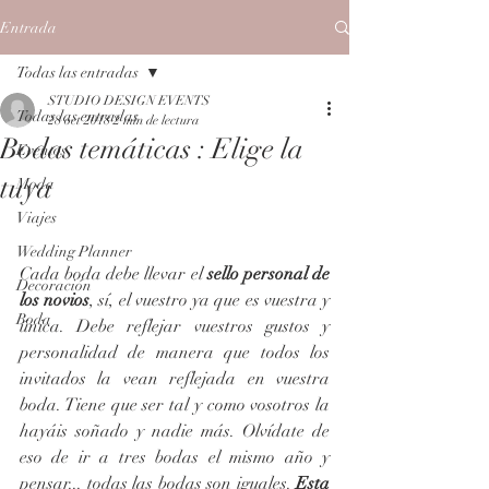
Entrada
Todas las entradas
STUDIO DESIGN EVENTS
Todas las entradas
28 oct 2018
2 min de lectura
Bodas temáticas : Elige la
Eventos
tuya
Moda
Viajes
Wedding Planner
Cada boda debe llevar el 
sello personal de 
Decoración
los novios
, sí, el vuestro ya que es vuestra y 
Boda
única. Debe reflejar vuestros gustos y 
personalidad de manera que todos los 
invitados la vean reflejada en vuestra 
boda. Tiene que ser tal y como vosotros la 
hayáis soñado y nadie más. Olvídate de 
eso de ir a tres bodas el mismo año y 
pensar... todas las bodas son iguales. 
Esta 