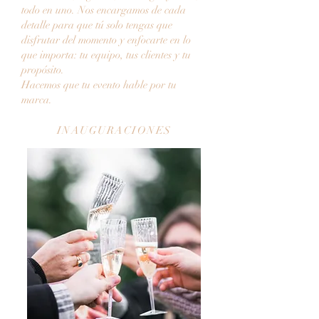
todo en uno. Nos encargamos de cada
detalle para que tú solo tengas que
disfrutar del momento y enfocarte en lo
que importa: tu equipo, tus clientes y tu
propósito.
Hacemos que tu evento hable por tu
marca.
INAUGURACIONES