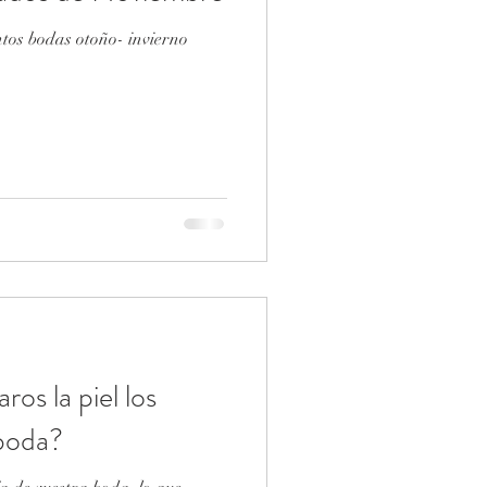
os bodas otoño- invierno
os la piel los
 boda?