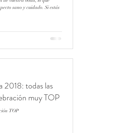
ía de vuestra boda, lo que
specto sano y cuidado. Si estás
 2018: todas las
elebración muy TOP
ación TOP