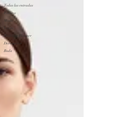
Todas las entradas
Eventos
Moda
Viajes
Wedding Planner
Decoración
Boda